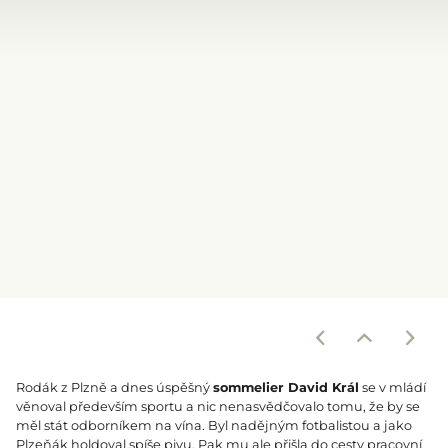
Rodák z Plzně a dnes úspěšný
sommelier David Král
se v mládí
věnoval především sportu a nic nenasvědčovalo tomu, že by se
měl stát odborníkem na vína. Byl nadějným fotbalistou a jako
Plzeňák holdoval spíše pivu. Pak mu ale přišla do cesty pracovní