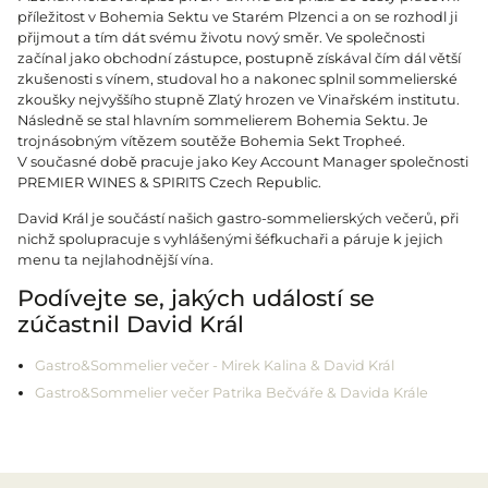
příležitost v Bohemia Sektu ve Starém Plzenci a on se rozhodl ji
přijmout a tím dát svému životu nový směr. Ve společnosti
začínal jako obchodní zástupce, postupně získával čím dál větší
zkušenosti s vínem, studoval ho a nakonec splnil sommelierské
zkoušky nejvyššího stupně Zlatý hrozen ve Vinařském institutu.
Následně se stal hlavním sommelierem Bohemia Sektu. Je
trojnásobným vítězem soutěže Bohemia Sekt Tropheé.
V současné době pracuje jako Key Account Manager společnosti
PREMIER WINES & SPIRITS Czech Republic.
David Král je součástí našich gastro-sommelierských večerů, při
nichž spolupracuje s vyhlášenými šéfkuchaři a páruje k jejich
menu ta nejlahodnější vína.
Podívejte se, jakých událostí se
zúčastnil David Král
Gastro&Sommelier večer - Mirek Kalina & David Král
Gastro&Sommelier večer Patrika Bečváře & Davida Krále