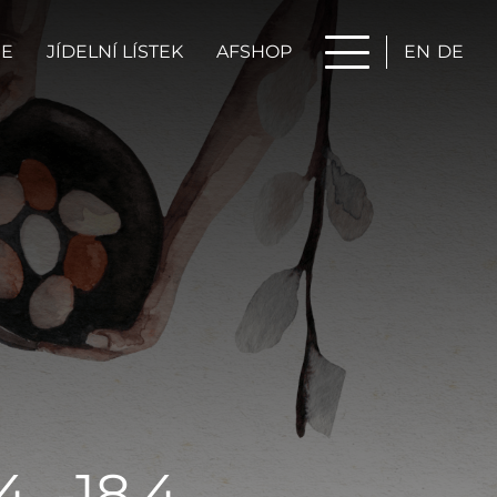
JE
JÍDELNÍ LÍSTEK
AFSHOP
EN
DE
 -18.4.