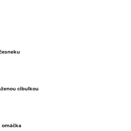
 česneku
aženou cibulkou
vá omáčka