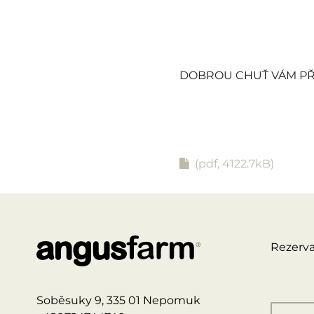
DOBROU CHUŤ VÁM PŘ
(pdf, 4122.7kB)
Rezerva
Soběsuky 9, 335 01 Nepomuk