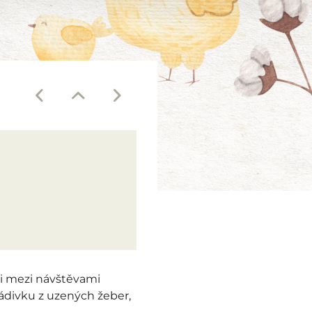
si mezi návštěvami
ádivku z uzených žeber,