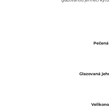
glazovanou jehněčí kýtu 
Pečená 
Glazovaná jehn
Velikono