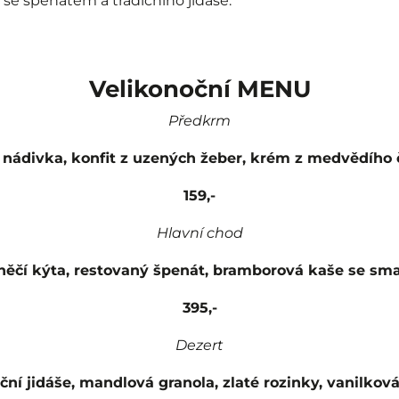
se špenátem a tradičního jidáše.
Velikonoční MENU
Předkrm
nádivka, konfit z uzených žeber, krém z medvědího
159,-
Hlavní chod
ěčí kýta, restovaný špenát, bramborová kaše se sm
395,-
Dezert
ční jidáše, mandlová granola, zlaté rozinky, vanilko