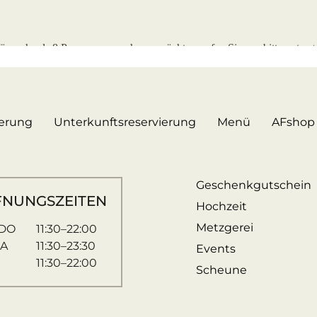
ierung
Unterkunftsreservierung
Menü
AFshop
Geschenkgutschein
FNUNGSZEITEN
Hochzeit
Metzgerei
DO
11:30–22:00
SA
11:30–23:30
Events
11:30–22:00
Scheune