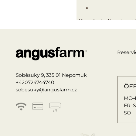
Reserv
Soběsuky 9, 335 01 Nepomuk
+420724744740
ÖF
sobesuky@angusfarm.cz
MO–
FR–
SO