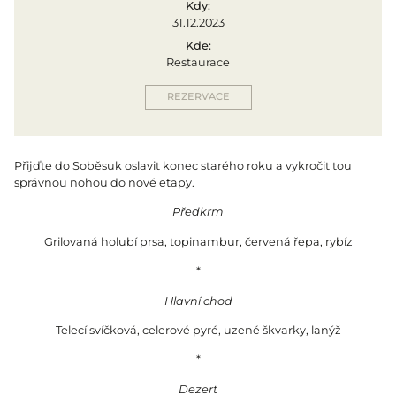
Kdy:
31.12.2023
Kde:
Restaurace
REZERVACE
Přijďte do Soběsuk oslavit konec starého roku a vykročit tou
správnou nohou do nové etapy.
Předkrm
Grilovaná holubí prsa, topinambur, červená řepa, rybíz
*
Hlavní chod
Telecí svíčková, celerové pyré, uzené škvarky, lanýž
*
Dezert