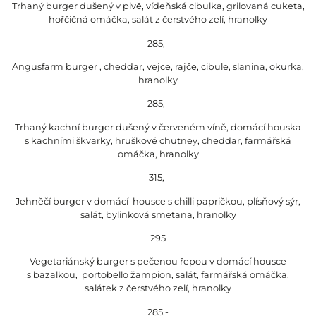
Trhaný burger dušený v pivě, vídeňská cibulka, grilovaná cuketa,
hořčičná omáčka, salát z čerstvého zelí, hranolky
285,-
Angusfarm burger , cheddar, vejce, rajče, cibule, slanina, okurka,
hranolky
285,-
Trhaný kachní burger dušený v červeném víně, domácí houska
s kachními škvarky, hruškové chutney, cheddar, farmářská
omáčka, hranolky
315,-
Jehněčí burger v domácí housce s chilli papričkou, plísňový sýr,
salát, bylinková smetana, hranolky
295
Vegetariánský burger s pečenou řepou v domácí housce
s bazalkou, portobello žampion, salát, farmářská omáčka,
salátek z čerstvého zelí, hranolky
285,-