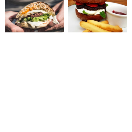
Soběsuky 9, 335 01 Nepomuk
+420724744740
sobesuky@angusfarm.cz