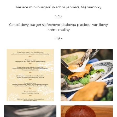
Variace mini burgerů (kachní, jehněčí, AF) hranolky
359,-
Čokoládový burger s ořechovo-datlovou plackou, vanilkový
krém, maliny
119,-