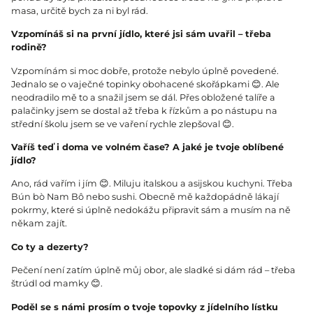
masa, určitě bych za ni byl rád.
Vzpomínáš si na první jídlo, které jsi sám uvařil – třeba
rodině?
Vzpomínám si moc dobře, protože nebylo úplně povedené.
Jednalo se o vaječné topinky obohacené skořápkami 😊. Ale
neodradilo mě to a snažil jsem se dál. Přes obložené talíře a
palačinky jsem se dostal až třeba k řízkům a po nástupu na
střední školu jsem se ve vaření rychle zlepšoval 😊.
Vaříš teď i doma ve volném čase? A jaké je tvoje oblíbené
jídlo?
Ano, rád vařím i jím 😊. Miluju italskou a asijskou kuchyni. Třeba
Bún bò Nam Bô nebo sushi. Obecně mě každopádně lákají
pokrmy, které si úplně nedokážu připravit sám a musím na ně
někam zajít.
Co ty a dezerty?
Pečení není zatím úplně můj obor, ale sladké si dám rád – třeba
štrúdl od mamky 😊.
Poděl se s námi prosím o tvoje topovky z jídelního lístku