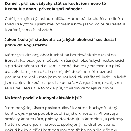
Danieli, přál sis vždycky stát se kuchařem, nebo tě
k tomuhle oboru přivedla spíš náhoda?
Chtěl jsem jím být asi odmalička. Máme pár kuchařů v rodině a
snad i díky tomu jsem měl poměrně brzy jasno, co budu dělat, a
k vaření jsem získal vztah.
Jakou školu jsi studoval a za jakých okolností ses dostal
právě do Angusfarm?
Mám vystudovaný obor kuchař na hotelové škole v Plzni na
Borech. Na praxi jsem působil v různých plzeňských restauracích
a po dokončení studia jsem v jedné dva roky pracoval na plný
úvazek. Tam jsem už ale po nějaké době neměl možnost
posunout se dál. Proto jsem se rozhodl zkusit štěstí jinde – a když
jsem objevil inzerát na pozici kuchaře v Angusfarm, ozval jsem
se na něj. Teď už je to rok a půl, co vařím ve zdejší kuchyni.
Na které pozici v kuchyni aktuálně jsi?
Jsem na výdeji. Jsem poslední člověk v rámci kuchyně, který
kontroluje, v jaké podobě odchází jídlo k hostům. Připravuju
omáčky ke steakům, přílohy, dozdobuju a kompletuju pokrmy.
Na téhle pozici jsem naprosto spokojený, na druhou stranu
pokud by byla příležitost posunout se třeba na gril a přípravu