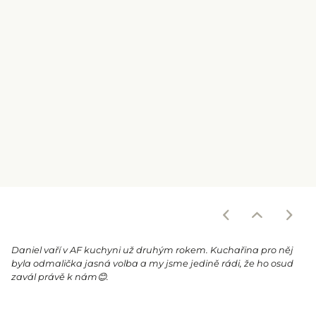
Daniel vaří v AF kuchyni už druhým rokem. Kuchařina pro něj
byla odmalička jasná volba a my jsme jedině rádi, že ho osud
zavál právě k nám
😊.