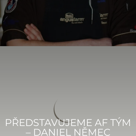
PŘEDSTAVUJEME AF TÝM
– DANIEL NĚMEC