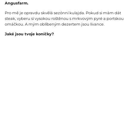
Angusfarm.
Pro mě je opravdu skvělá sezónní kulajda. Pokud si mám dát
steak, vyberu si vysokou roštěnou s mrkvovým pyré a portskou
omáčkou. A mým oblíbeným dezertem jsou lívance.
Jaké jsou tvoje koníčky?
Kromě trávení času s mými blízkými rád cvičím. Práce v kuchyni
je fyzicky náročná, ale o to je pro mě důležitější se ve volných
chvílích správně protáhnout a posílit svaly.
Soběsuky 9, 335 01 Nepomuk
+420724744740
sobesuky@angusfarm.cz