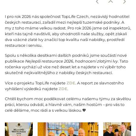
I pro rok 2026 nás společnost TopLife Czech, nezávislý hodnotitel
českých restaurací, zařadil mezi nejlepší tuzemské podniky. A
my z toho máme velkou radost. Pro rok 2026 jsme od inspektorů,
kteří nás tajně navštívili, aby ohodnotili naše služby, opět získali
dva vzácné zlaté lvy značící top kvalitu naší nabídky, prostředí
restaurace i servisu.
Spolu s několika desítkami dalších podniků jsme součástí nové
publikace
Nejlepší restaurace 2026, hodnocení zlatými lvy
. Tato
ročenka vychází už více než deset let a najdete v ní výběr toho
skutečně nejkvalitnějšího z nabídky českých restaurací.
Více o projektu TopLife najdete
ZDE
. A report ze slavnostního
vyhlášení výsledků najdete
ZDE
.
Chtěli bychom moc poděkovat celému našemu týmu za skvělou
práci, kterou odvádí, a hlavně vám, našim hostům – pro vás to
celé děláme, moc rádi a s velkou láskou.💖