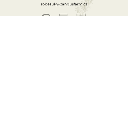
sobesuky@angusfarm.cz
Rezervace ubytování
Rezervace stolu
Menu
AFshop
Kontakty
OTEVÍRACÍ DOBA
PO–ČT
11:30–22:00
PÁ–SO
11:30–23:30
NE
11:30–22:00
Kariéra
AngusBlog
Recepty z naší kuchyně