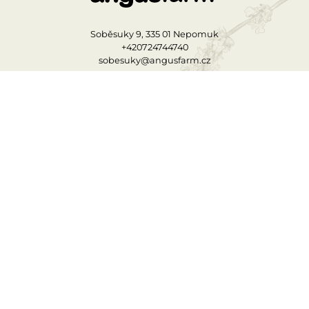
Soběsuky 9, 335 01 Nepomuk
+420724744740
sobesuky@angusfarm.cz
Rezervace ubytování
Rezervace stolu
Menu
AFshop
Kontakty
OTEVÍRACÍ DOBA
PO–ČT
11:30–22:00
PÁ–SO
11:30–23:30
NE
11:30–22:00