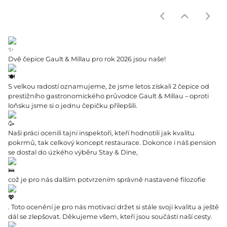
Dvě čepice Gault & Millau pro rok 2026 jsou naše!
S velkou radostí oznamujeme, že jsme letos získali 2 čepice od
prestižního gastronomického průvodce Gault & Millau – oproti
loňsku jsme si o jednu čepičku přilepšili.
Naši práci ocenili tajní inspektoři, kteří hodnotili jak kvalitu
pokrmů, tak celkový koncept restaurace. Dokonce i náš pension
se dostal do úzkého výběru Stay & Dine,
což je pro nás dalším potvrzením správně nastavené filozofie
. Toto ocenění je pro nás motivací držet si stále svoji kvalitu a ještě
dál se zlepšovat. Děkujeme všem, kteří jsou součástí naší cesty.